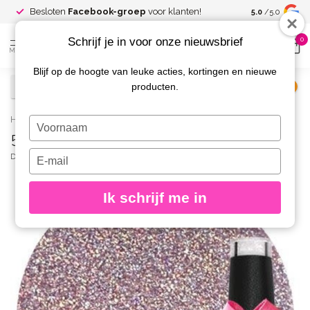
Spaar voor
gr
Besloten
Facebook-groep
voor klanten!
5.0
/5.0
kortingen
Schrijf je in voor onze nieuwsbrief
0
MENU
Blijf op de hoogte van leuke acties, kortingen en nieuwe
producten.
€
Excl. btw
Home
/
52 Gellak Holo Lila 10 ml.
Typ
52 Gellak Holo Lila 10 ml.
je
naam
Typ
DIVA
(0)
in
je
e-
Ik schrijf me in
mailadres
in