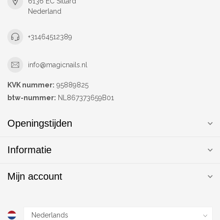
6136 EC Sittard
Nederland
+31464512389
info@magicnails.nl
KVK nummer:
95889825
btw-nummer:
NL867373659B01
Openingstijden
Informatie
Mijn account