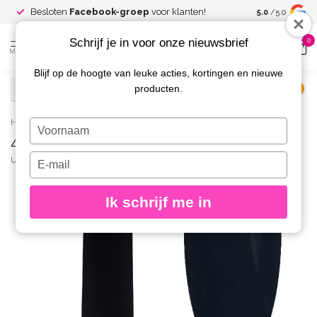
Spaar voor
gr
Besloten
Facebook-groep
voor klanten!
5.0
/5.0
kortingen
Schrijf je in voor onze nieuwsbrief
0
MENU
Blijf op de hoogte van leuke acties, kortingen en nieuwe
producten.
€
Excl. btw
Home
/
46-A Gelpolish 8 gr.
Typ
46-A Gelpolish 8 gr.
je
naam
Typ
URBAN NAILS
(0)
in
je
e-
Ik schrijf me in
mailadres
in