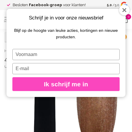
Spaar voor
gr
Besloten
Facebook-groep
voor klanten!
5.0
/5.0
kortingen
Schrijf je in voor onze nieuwsbrief
0
MENU
Blijf op de hoogte van leuke acties, kortingen en nieuwe
producten.
€
Excl. btw
Home
/
45 Gelpolish 8 gr.
Typ
45 Gelpolish 8 gr.
je
naam
Typ
URBAN NAILS
(0)
in
je
e-
Ik schrijf me in
mailadres
in