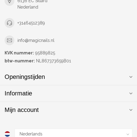
6136 EC Sittard
Nederland
+31464512389
info@magicnails.nl
KVK nummer:
95889825
btw-nummer:
NL867373659B01
Openingstijden
Informatie
Mijn account