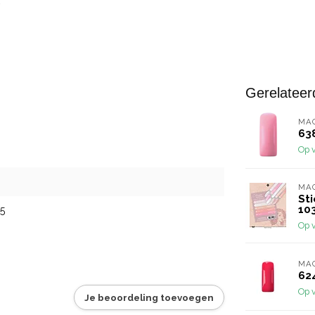
Gerelateer
MA
63
Op 
MA
St
10
5
Op 
MA
62
Op 
Je beoordeling toevoegen