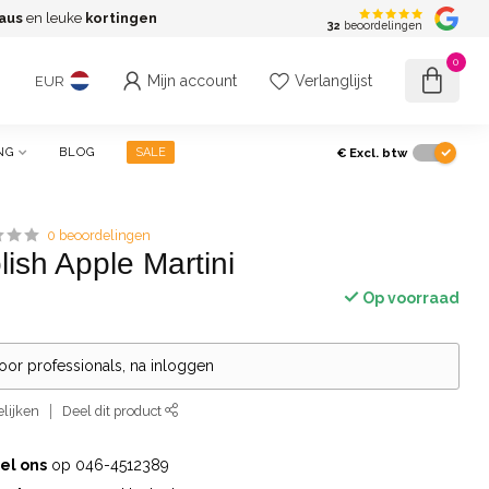
aus
en leuke
kortingen
G
32
beoordelingen
0
Mijn account
Verlanglijst
EUR
€
Excl. btw
NG
BLOG
SALE
0 beoordelingen
ish Apple Martini
Op voorraad
voor professionals, na inloggen
lijken
Deel dit product
el ons
op 046-4512389