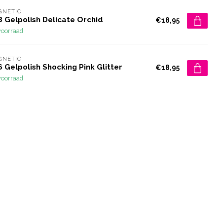
GNETIC
8 Gelpolish Delicate Orchid
€18,95
voorraad
GNETIC
 Gelpolish Shocking Pink Glitter
€18,95
voorraad