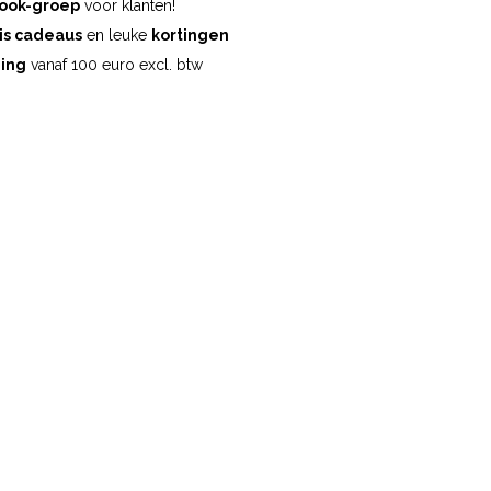
ook-groep
voor klanten!
is cadeaus
en leuke
kortingen
ding
vanaf 100 euro excl. btw