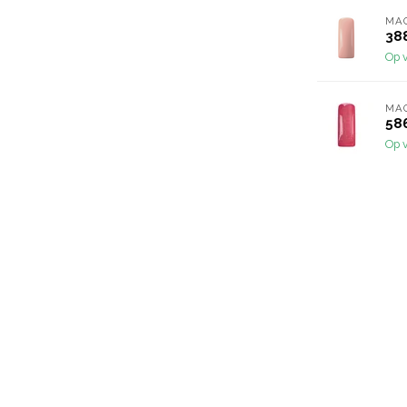
MA
38
Op 
MA
586
Op 