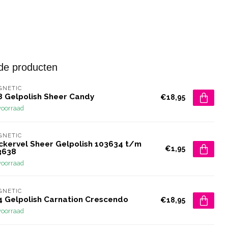
de producten
GNETIC
8 Gelpolish Sheer Candy
€18,95
voorraad
GNETIC
ickervel Sheer Gelpolish 103634 t/m
€1,95
3638
voorraad
GNETIC
4 Gelpolish Carnation Crescendo
€18,95
voorraad