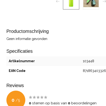
Productomschrijving
Geen informatie gevonden
Specificaties
Artikelnummer
103448
EAN Code
871863403326
Reviews
0
/
5
0
sterren op basis van
0
beoordelingen