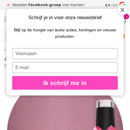
Spaar voor
gr
Besloten
Facebook-groep
voor klanten!
5.0
/5.0
kortingen
Schrijf je in voor onze nieuwsbrief
0
MENU
Blijf op de hoogte van leuke acties, kortingen en nieuwe
producten.
€
Excl. btw
Home
/
44 Gellak Blushy Nude 10 ml.
Typ
44 Gellak Blushy Nude 10 ml.
je
naam
Typ
DIVA
(0)
in
je
e-
Ik schrijf me in
mailadres
in