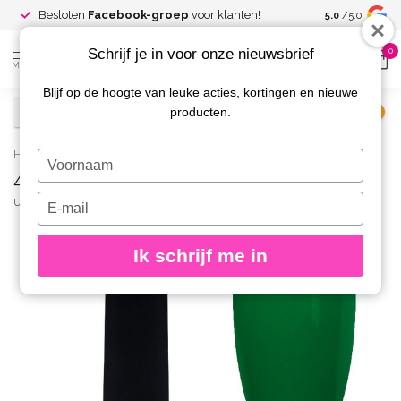
Spaar voor
gr
Besloten
Facebook-groep
voor klanten!
5.0
/5.0
kortingen
Schrijf je in voor onze nieuwsbrief
0
MENU
Blijf op de hoogte van leuke acties, kortingen en nieuwe
producten.
€
Excl. btw
Home
/
44-A Gelpolish 8 gr.
Typ
44-A Gelpolish 8 gr.
je
naam
Typ
URBAN NAILS
(0)
in
je
e-
Ik schrijf me in
mailadres
in