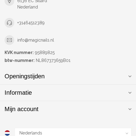
6136 EC Sittard
Nederland
+31464512389
info@magicnails.nl
KVK nummer:
95889825
btw-nummer:
NL867373659B01
Openingstijden
Informatie
Mijn account