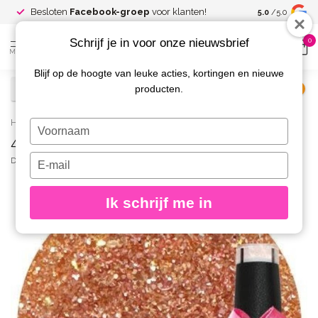
Spaar voor
gr
Besloten
Facebook-groep
voor klanten!
5.0
/5.0
kortingen
Schrijf je in voor onze nieuwsbrief
0
MENU
Blijf op de hoogte van leuke acties, kortingen en nieuwe
producten.
€
Excl. btw
Home
/
433 Gellak Bonfire Ball 10 ml.
Typ
433 Gellak Bonfire Ball 10 ml.
je
naam
Typ
DIVA
(0)
in
je
e-
Ik schrijf me in
mailadres
in