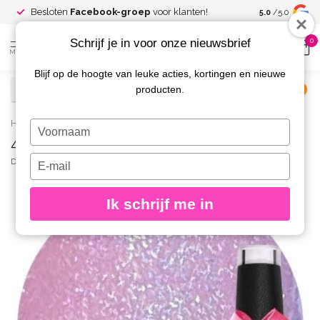
Spaar voor
gr
Besloten
Facebook-groep
voor klanten!
5.0
/5.0
kortingen
Schrijf je in voor onze nieuwsbrief
0
MENU
Blijf op de hoogte van leuke acties, kortingen en nieuwe
producten.
€
Excl. btw
Home
/
423 Gellak Glitter Glass Cutie 10 ml.
Typ
423 Gellak Glitter Glass Cutie 10 ml.
je
naam
Typ
DIVA
(0)
in
je
e-
Ik schrijf me in
mailadres
in