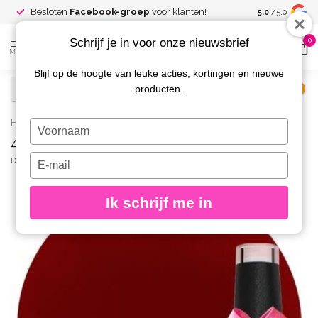
Spaar voor
gr
Besloten
Facebook-groep
voor klanten!
5.0
/5.0
kortingen
Schrijf je in voor onze nieuwsbrief
0
MENU
Blijf op de hoogte van leuke acties, kortingen en nieuwe
producten.
€
Excl. btw
Home
/
417 Gellak Amore 10 ml.
Typ
417 Gellak Amore 10 ml.
je
naam
Typ
DIVA
(0)
in
je
e-
Ik schrijf me in
mailadres
in