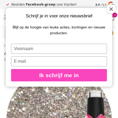
Spaar voor
gr
Besloten
Facebook-groep
voor klanten!
5.0
/5.0
kortingen
Schrijf je in voor onze nieuwsbrief
0
MENU
Blijf op de hoogte van leuke acties, kortingen en nieuwe
producten.
€
Excl. btw
Home
/
405 Gellak Innocent Silver 10 ml.
Typ
405 Gellak Innocent Silver 10 ml.
je
naam
Typ
DIVA
(0)
in
je
e-
Ik schrijf me in
mailadres
in