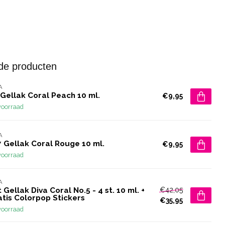
de producten
A
Gellak Coral Peach 10 ml.
€9,95
voorraad
A
 Gellak Coral Rouge 10 ml.
€9,95
voorraad
A
€42,05
 Gellak Diva Coral No.5 - 4 st. 10 ml. +
atis Colorpop Stickers
€35,95
voorraad