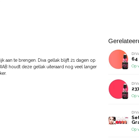
Gerelateer
DIV
64 
jk aan te brengen. Diva gellak blijft 21 dagen op
Op 
 BIAB houdt deze gellak uiteraard nog veel langer
ker.
DIV
237
Op 
DIV
Set
Gr
Op 