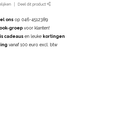
lijken
Deel dit product
el ons
op 046-4512389
ook-groep
voor klanten!
is cadeaus
en leuke
kortingen
ding
vanaf 100 euro excl. btw