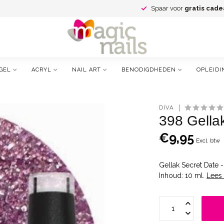
Spaar voor
gratis cade
GEL
ACRYL
NAIL ART
BENODIGDHEDEN
OPLEIDI
DIVA
398 Gella
€9,95
Excl. btw
Gellak Secret Date 
Inhoud: 10 ml.
Lees