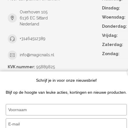
Dinsdag:
Overhoven 105
Woensdag:
6136 EC Sittard
Nederland
Donderdag:
Vrijdag:
+31464512389
Zaterdag:
Zondag:
info@magicnails.nl
KVK nummer:
95889825
btw-nummer:
NL867373659B01
Schrijf je in voor onze nieuwsbrief
Blijf op de hoogte van leuke acties, kortingen en nieuwe producten.
Typ
je
naam
Typ
in
je