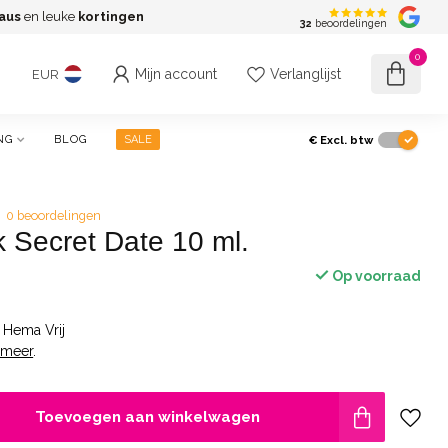
aus
en leuke
kortingen
G
32
beoordelingen
0
Mijn account
Verlanglijst
EUR
€
Excl. btw
NG
BLOG
SALE
0 beoordelingen
k Secret Date 10 ml.
Op voorraad
- Hema Vrij
 meer
.
Toevoegen aan winkelwagen