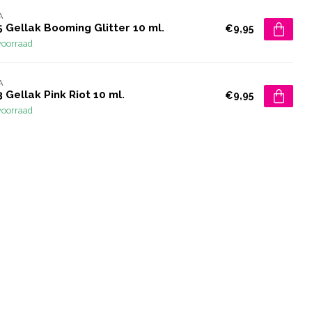
A
 Gellak Booming Glitter 10 ml.
€9,95
voorraad
A
 Gellak Pink Riot 10 ml.
€9,95
voorraad