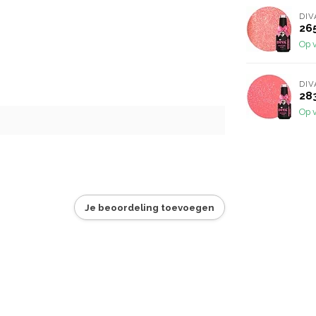
DIV
265
Op 
DIV
283
Op 
Je beoordeling toevoegen