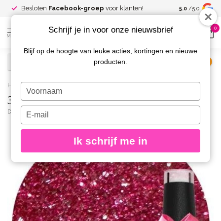
Spaar voor
gr
Besloten
Facebook-groep
voor klanten!
5.0
/5.0
kortingen
Schrijf je in voor onze nieuwsbrief
0
MENU
Blijf op de hoogte van leuke acties, kortingen en nieuwe
producten.
€
Excl. btw
Home
/
396 Gellak Dancing Friday 10 ml.
Typ
396 Gellak Dancing Friday 10 ml.
je
naam
Typ
DIVA
(0)
in
je
e-
Ik schrijf me in
mailadres
in