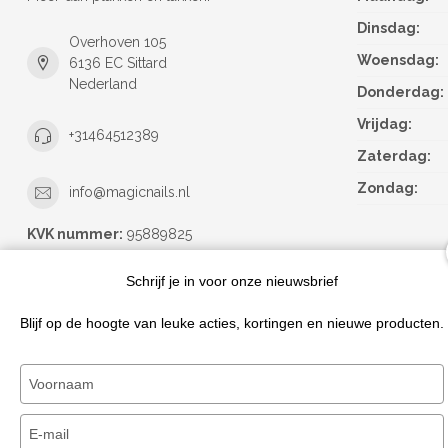
Dinsdag:
Overhoven 105
Woensdag:
6136 EC Sittard
Nederland
Donderdag:
Vrijdag:
+31464512389
Zaterdag:
Zondag:
info@magicnails.nl
KVK nummer:
95889825
btw-nummer:
NL867373659B01
Schrijf je in voor onze nieuwsbrief
Blijf op de hoogte van leuke acties, kortingen en nieuwe producten.
Typ
je
naam
Typ
in
je