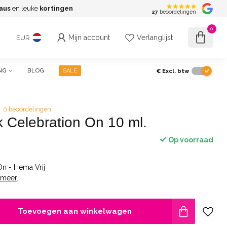
aus
en leuke
kortingen
G
27
beoordelingen
0
Mijn account
Verlanglijst
EUR
€
Excl. btw
NG
BLOG
SALE
0 beoordelingen
k Celebration On 10 ml.
Op voorraad
On - Hema Vrij
 meer
.
Toevoegen aan winkelwagen