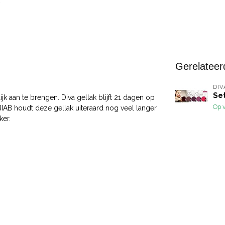
Gerelateer
DIV
Set
jk aan te brengen. Diva gellak blijft 21 dagen op
Op 
 BIAB houdt deze gellak uiteraard nog veel langer
ker.