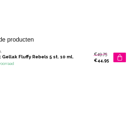
de producten
A
€49,75
 Gellak Fluffy Rebels 5 st. 10 ml.
€44,95
voorraad