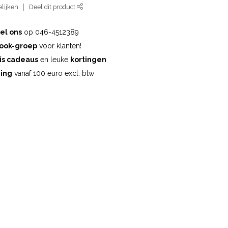
lijken
Deel dit product
el ons
op 046-4512389
ook-groep
voor klanten!
is cadeaus
en leuke
kortingen
ding
vanaf 100 euro excl. btw