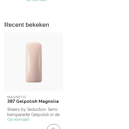
Recent bekeken
MAGNETIC
387 Gelpolish Magnolia
Sheers by Seduction. Semi-
transparante Gelpolish in de
Op voorraad
kleur Magnolia die specia...