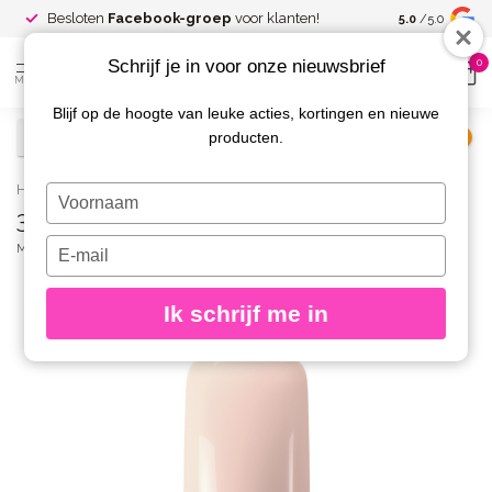
Spaar voor
gr
Besloten
Facebook-groep
voor klanten!
5.0
/5.0
kortingen
Schrijf je in voor onze nieuwsbrief
0
MENU
Blijf op de hoogte van leuke acties, kortingen en nieuwe
producten.
€
Excl. btw
Home
/
387 Gelpolish Magnolia
Typ
387 Gelpolish Magnolia
je
naam
Typ
MAGNETIC
(1)
in
je
e-
Ik schrijf me in
mailadres
in