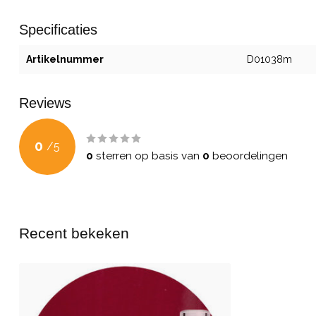
Specificaties
Artikelnummer
D01038m
Reviews
0
/
5
0
sterren op basis van
0
beoordelingen
Recent bekeken