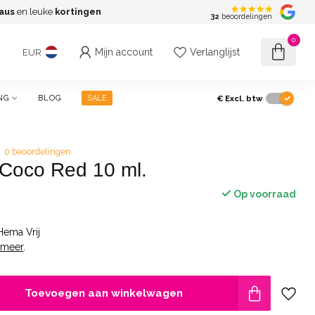
aus
en leuke
kortingen
G
32
beoordelingen
0
Mijn account
Verlanglijst
EUR
€
Excl. btw
NG
BLOG
SALE
0 beoordelingen
 Coco Red 10 ml.
Op voorraad
Hema Vrij
 meer
.
Toevoegen aan winkelwagen