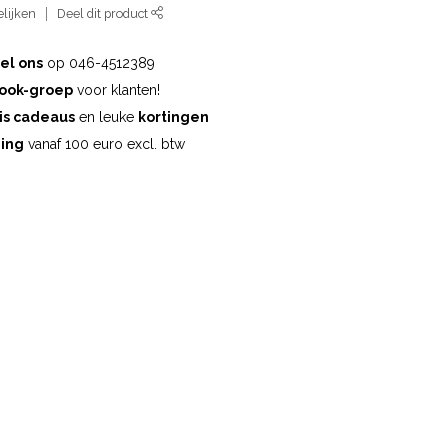
lijken
Deel dit product
el ons
op 046-4512389
ook-groep
voor klanten!
is cadeaus
en leuke
kortingen
ding
vanaf 100 euro excl. btw