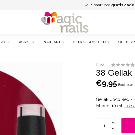
Spaar voor
gratis cade
GEL
ACRYL
NAIL ART
BENODIGDHEDEN
OPLEIDI
DIVA
38 Gellak
€9,95
Excl. btw
Gellak Coco Red - 
Inhoud: 10 ml.
Lees