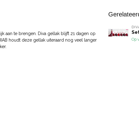
Gerelateer
DIV
Set
jk aan te brengen. Diva gellak blijft 21 dagen op
Op 
 BIAB houdt deze gellak uiteraard nog veel langer
ker.