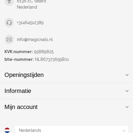
6136 EC Sittard
Nederland
+31464512389
info@magicnails.nl
KVK nummer:
95889825
btw-nummer:
NL867373659B01
Openingstijden
Informatie
Mijn account