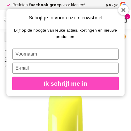
Spaar voor
gr
Besloten
Facebook-groep
voor klanten!
5.0
/5.0
kortingen
Schrijf je in voor onze nieuwsbrief
0
MENU
Blijf op de hoogte van leuke acties, kortingen en nieuwe
producten.
€
Excl. btw
Home
/
349 Gelpolish Yellow is Yellow
Typ
349 Gelpolish Yellow is Yellow
je
naam
Typ
MAGNETIC
(0)
in
je
e-
Ik schrijf me in
mailadres
in