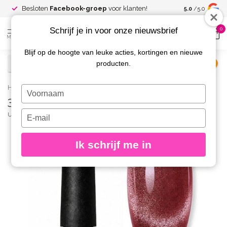
Spaar voor
gr
Besloten
Facebook-groep
voor klanten!
5.0
/5.0
kortingen
Schrijf je in voor onze nieuwsbrief
0
MENU
Blijf op de hoogte van leuke acties, kortingen en nieuwe
producten.
€
Excl. btw
Home
/
32 Opal Cat Eye Gelpolish
Typ
32 Opal Cat Eye Gelpolish
je
naam
Typ
URBAN NAILS
(0)
in
je
e-
Ik schrijf me in
mailadres
in