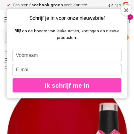
Spaar voor
gr
Besloten
Facebook-groep
voor klanten!
5.0
/5.0
kortingen
Schrijf je in voor onze nieuwsbrief
0
MENU
Blijf op de hoogte van leuke acties, kortingen en nieuwe
producten.
€
Excl. btw
Home
/
304 Gellak Pretty Red 10 ml.
Typ
304 Gellak Pretty Red 10 ml.
je
naam
Typ
DIVA
(0)
in
je
e-
Ik schrijf me in
mailadres
in