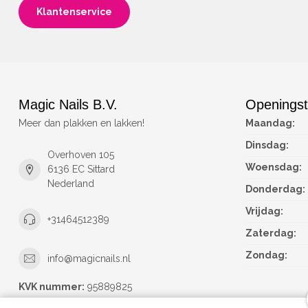
Klantenservice
Magic Nails B.V.
Openingst
Meer dan plakken en lakken!
Maandag:
Dinsdag:
Overhoven 105
Woensdag:
6136 EC Sittard
Nederland
Donderdag:
Vrijdag:
+31464512389
Zaterdag:
Zondag:
info@magicnails.nl
KVK nummer:
95889825
btw-nummer:
NL867373659B01