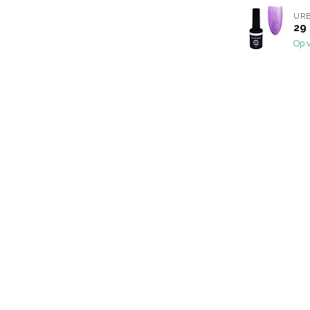
URB
29 
Op 