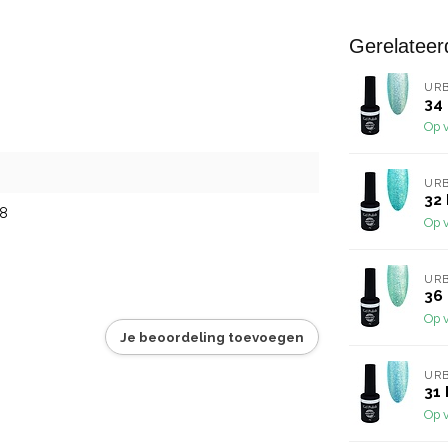
Gerelateer
URB
34 
Op 
URB
32 
8
Op 
URB
36 
Op 
Je beoordeling toevoegen
URB
31 
Op 