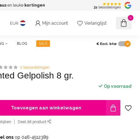
aus
en leuke
kortingen
G
32
beoordelingen
0
Mijn account
Verlanglijst
EUR
€
Excl. btw
NG
BLOG
SALE
0 beoordelingen
ted Gelpolish 8 gr.
Op voorraad
Toevoegen aan winkelwagen
lijken
Deel dit product
el ons
op 046-4512389