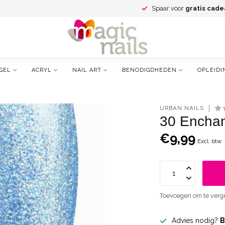
Spaar voor
gratis cade
GEL
ACRYL
NAIL ART
BENODIGDHEDEN
OPLEIDI
URBAN NAILS
30 Enchan
€9,99
Excl. btw
Toevoegen om te verge
Advies nodig?
B