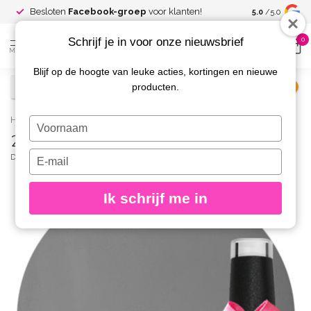
Spaar voor
gr
Besloten
Facebook-groep
voor klanten!
5.0
/5.0
kortingen
Schrijf je in voor onze nieuwsbrief
0
MENU
Blijf op de hoogte van leuke acties, kortingen en nieuwe
producten.
€
Excl. btw
Home
/
295 Gellak Smoke 10 ml.
Typ
295 Gellak Smoke 10 ml.
je
naam
Typ
DIVA
(0)
in
je
e-
Ik schrijf me in
mailadres
in