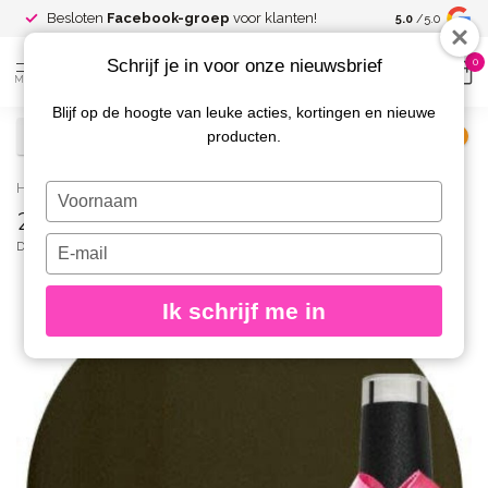
Spaar voor
gr
Besloten
Facebook-groep
voor klanten!
5.0
/5.0
kortingen
Schrijf je in voor onze nieuwsbrief
0
MENU
Blijf op de hoogte van leuke acties, kortingen en nieuwe
producten.
€
Excl. btw
Home
/
269 Gellak Forest 10 ml.
Typ
269 Gellak Forest 10 ml.
je
naam
Typ
DIVA
(0)
in
je
e-
Ik schrijf me in
mailadres
in