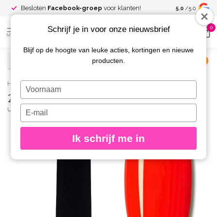
Spaar voor
gr
Besloten
Facebook-groep
voor klanten!
5.0
/5.0
kortingen
Schrijf je in voor onze nieuwsbrief
0
MENU
Blijf op de hoogte van leuke acties, kortingen en nieuwe
producten.
€
Excl. btw
Home
/
261 Gelpolish 8 gr.
Typ
261 Gelpolish 8 gr.
je
naam
Typ
URBAN NAILS
(0)
in
je
e-
Ik schrijf me in
mailadres
in