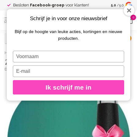
Spaar voor
gr
Besloten
Facebook-groep
voor klanten!
5.0
/5.0
kortingen
Schrijf je in voor onze nieuwsbrief
0
MENU
Blijf op de hoogte van leuke acties, kortingen en nieuwe
producten.
€
Excl. btw
Home
/
260 Gellak Palmtree 10 ml.
Typ
260 Gellak Palmtree 10 ml.
je
naam
Typ
DIVA
(0)
in
je
e-
Ik schrijf me in
mailadres
in