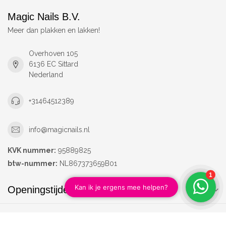
Magic Nails B.V.
Meer dan plakken en lakken!
Overhoven 105
6136 EC Sittard
Nederland
+31464512389
info@magicnails.nl
KVK nummer:
95889825
btw-nummer:
NL867373659B01
Openingstijden
Informatie