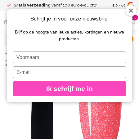
Gratis verzending
vanaf 100 euro excl. btw
5.0
/5.0
Schrijf je in voor onze nieuwsbrief
0
MENU
Blijf op de hoogte van leuke acties, kortingen en nieuwe
producten.
€
Excl. btw
Home
/
258 Gelpolish 8 gr.
Typ
258 Gelpolish 8 gr.
je
naam
Typ
URBAN NAILS
(0)
in
je
e-
Ik schrijf me in
mailadres
in