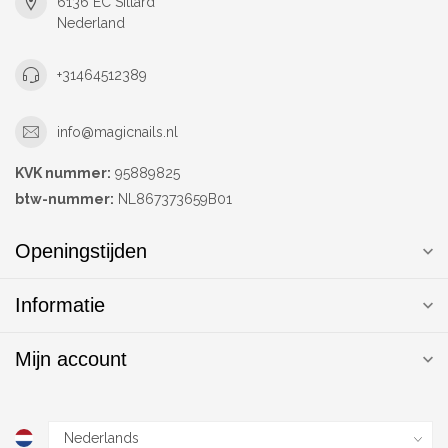
6136 EC Sittard
Nederland
+31464512389
info@magicnails.nl
KVK nummer:
95889825
btw-nummer:
NL867373659B01
Openingstijden
Informatie
Mijn account