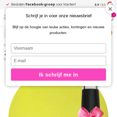
Spaar voor
gr
Besloten
Facebook-groep
voor klanten!
5.0
/5.0
kortingen
Schrijf je in voor onze nieuwsbrief
0
MENU
Blijf op de hoogte van leuke acties, kortingen en nieuwe
producten.
€
Excl. btw
Home
/
256 Gellak Lemon Pie 15 ml.
Typ
256 Gellak Lemon Pie 15 ml.
je
naam
Typ
DIVA
(0)
in
je
e-
Ik schrijf me in
mailadres
in