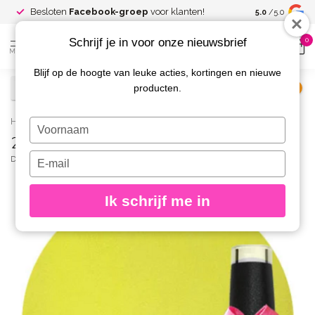
Spaar voor
gr
Besloten
Facebook-groep
voor klanten!
5.0
/5.0
kortingen
Schrijf je in voor onze nieuwsbrief
0
MENU
Blijf op de hoogte van leuke acties, kortingen en nieuwe
producten.
€
Excl. btw
Home
/
256 Gellak Lemon Pie 10 ml.
Typ
256 Gellak Lemon Pie 10 ml.
je
naam
Typ
DIVA
(0)
in
je
e-
Ik schrijf me in
mailadres
in