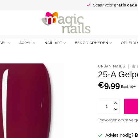
Spaar voor
gratis cade
GEL
ACRYL
NAIL ART
BENODIGDHEDEN
OPLEIDI
URBAN NAILS
25-A Gelpo
€9,99
Excl. btw
Toevoegen om te verge
Advies nodig?
B