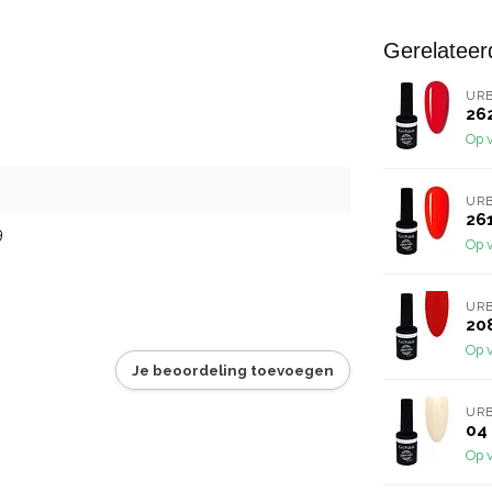
Gerelateer
URB
262
Op 
URB
261
9
Op 
URB
208
Op 
Je beoordeling toevoegen
URB
04 
Op 