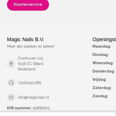
Klantenservice
Magic Nails B.V.
Openingst
Meer dan plakken en lakken!
Maandag:
Dinsdag:
Overhoven 105
Woensdag:
6136 EC Sittard
Nederland
Donderdag:
Vrijdag:
+31464512389
Zaterdag:
Zondag:
info@magicnails.nl
KVK nummer:
95889825
btw-nummer:
NL867373659B01