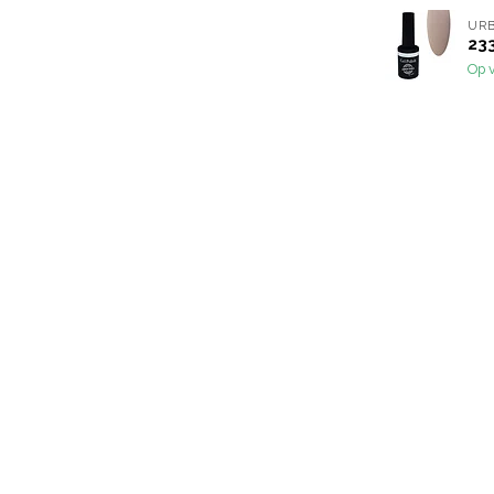
URB
233
Op 