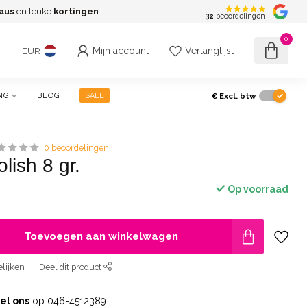
aus
en leuke
kortingen
G
32
beoordelingen
0
Mijn account
Verlanglijst
EUR
€
Excl. btw
NG
BLOG
SALE
0 beoordelingen
lish 8 gr.
Op voorraad
Toevoegen aan winkelwagen
lijken
Deel dit product
el ons
op 046-4512389