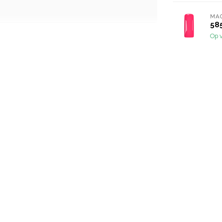
MA
585
Op 