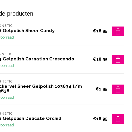
de producten
GNETIC
8 Gelpolish Sheer Candy
€18,95
voorraad
GNETIC
4 Gelpolish Carnation Crescendo
€18,95
voorraad
GNETIC
ickervel Sheer Gelpolish 103634 t/m
€1,95
3638
voorraad
GNETIC
8 Gelpolish Delicate Orchid
€18,95
voorraad