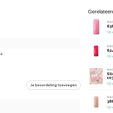
Gerelateer
MA
63
Op 
MA
62
84
Op 
MA
St
10
Op 
Je beoordeling toevoegen
MA
38
Op 