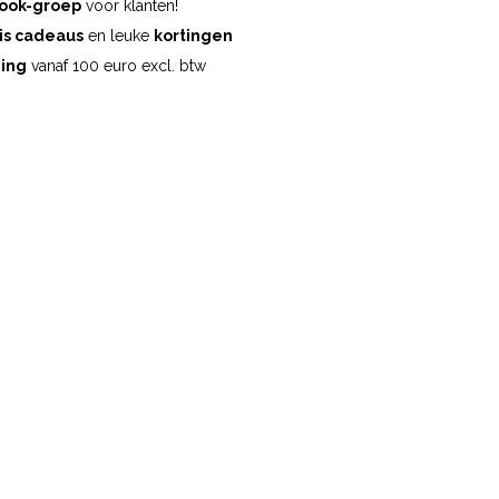
ook-groep
voor klanten!
is cadeaus
en leuke
kortingen
ding
vanaf 100 euro excl. btw