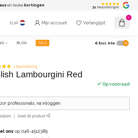
aus
en leuke
kortingen
G
32
beoordelingen
0
Mijn account
Verlanglijst
EUR
€
Excl. btw
NG
BLOG
SALE
1 beoordeling
lish Lambourgini Red
Op voorraad
voor professionals, na inloggen
lijken
Deel dit product
el ons
op 046-4512389