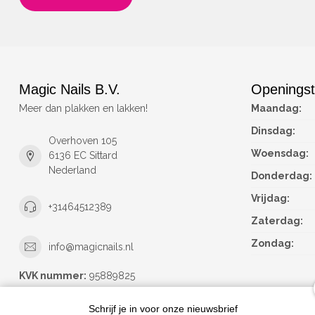
Magic Nails B.V.
Openingst
Meer dan plakken en lakken!
Maandag:
Dinsdag:
Overhoven 105
Woensdag:
6136 EC Sittard
Nederland
Donderdag:
Vrijdag:
+31464512389
Zaterdag:
Zondag:
info@magicnails.nl
KVK nummer:
95889825
btw-nummer:
NL867373659B01
Schrijf je in voor onze nieuwsbrief