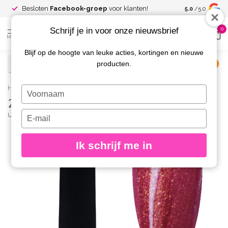
Spaar voor
gr
Besloten
Facebook-groep
voor klanten!
5.0
/5.0
kortingen
Schrijf je in voor onze nieuwsbrief
0
MENU
Blijf op de hoogte van leuke acties, kortingen en nieuwe
producten.
€
Excl. btw
Home
/
240 Gelpolish 8 gr.
Typ
240 Gelpolish 8 gr.
je
naam
Typ
URBAN NAILS
(0)
in
je
e-
Ik schrijf me in
mailadres
in