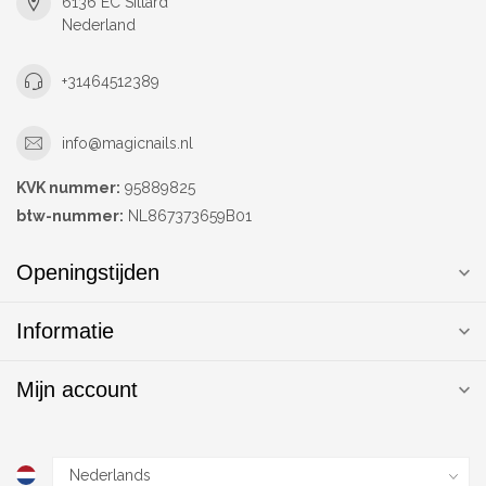
6136 EC Sittard
Nederland
+31464512389
info@magicnails.nl
KVK nummer:
95889825
btw-nummer:
NL867373659B01
Openingstijden
Informatie
Mijn account