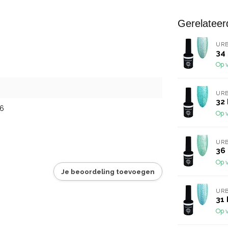
Gerelateer
URB
34 
Op 
URB
32 
6
Op 
URB
36 
Op 
Je beoordeling toevoegen
URB
31 
Op 