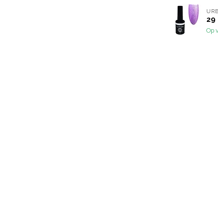
URB
29 
Op 