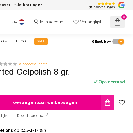
aus
en leuke
kortingen
G
32
beoordelingen
0
Mijn account
Verlanglijst
EUR
€
Excl. btw
NG
BLOG
SALE
0 beoordelingen
ted Gelpolish 8 gr.
Op voorraad
Toevoegen aan winkelwagen
lijken
Deel dit product
el ons
op 046-4512389