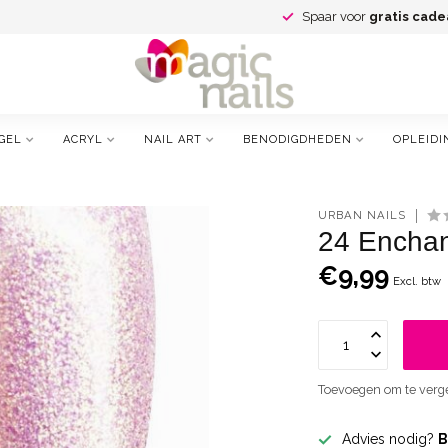
Spaar voor
gratis cade
GEL
ACRYL
NAIL ART
BENODIGDHEDEN
OPLEIDI
URBAN NAILS
24 Enchan
€9,99
Excl. btw
Toevoegen om te verge
Advies nodig?
B