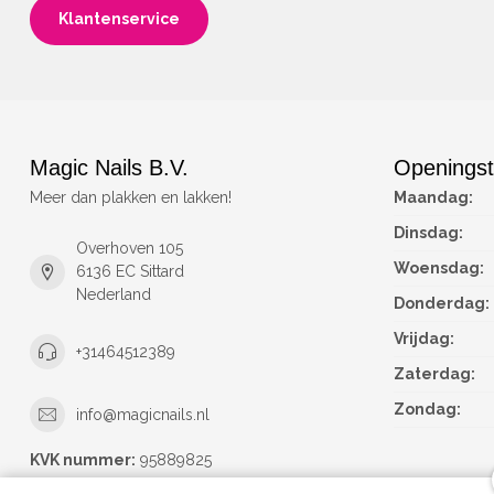
Klantenservice
Magic Nails B.V.
Openingst
Meer dan plakken en lakken!
Maandag:
Dinsdag:
Overhoven 105
Woensdag:
6136 EC Sittard
Nederland
Donderdag:
Vrijdag:
+31464512389
Zaterdag:
Zondag:
info@magicnails.nl
KVK nummer:
95889825
btw-nummer:
NL867373659B01