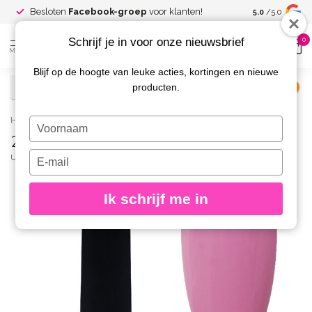
Spaar voor
gr
Besloten
Facebook-groep
voor klanten!
5.0
/5.0
kortingen
Schrijf je in voor onze nieuwsbrief
0
MENU
Blijf op de hoogte van leuke acties, kortingen en nieuwe
producten.
€
Excl. btw
Home
/
234 Gelpolish 8 gr.
Typ
234 Gelpolish 8 gr.
je
naam
Typ
URBAN NAILS
(0)
in
je
e-
Ik schrijf me in
mailadres
in