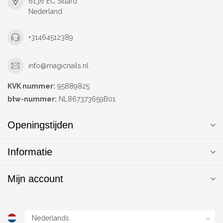
6136 EC Sittard
Nederland
+31464512389
info@magicnails.nl
KVK nummer:
95889825
btw-nummer:
NL867373659B01
Openingstijden
Informatie
Mijn account