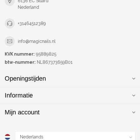
6136 EC Sittard
Nederland
+31464512389
info@magicnails.nl
KVK nummer:
95889825
btw-nummer:
NL867373659B01
Openingstijden
Informatie
Mijn account