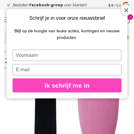
Spaar voor
gr
Besloten
Facebook-groep
voor klanten!
5.0
/5.0
kortingen
Schrijf je in voor onze nieuwsbrief
0
MENU
Blijf op de hoogte van leuke acties, kortingen en nieuwe
producten.
€
Excl. btw
Home
/
234 Gelpolish 8 gr.
Typ
234 Gelpolish 8 gr.
je
naam
Typ
URBAN NAILS
(0)
in
je
e-
Ik schrijf me in
mailadres
in