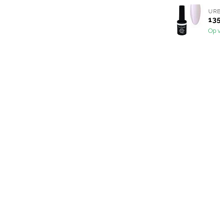
URB
135
Op 