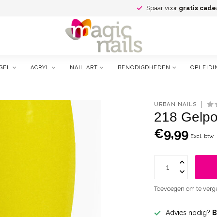
Spaar voor
gratis cade
GEL
ACRYL
NAIL ART
BENODIGDHEDEN
OPLEIDI
URBAN NAILS
218 Gelpol
€9,99
Excl. btw
Toevoegen om te verge
Advies nodig?
B