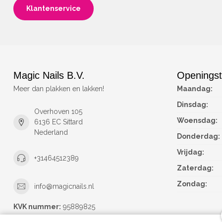
Klantenservice
Magic Nails B.V.
Openingst
Meer dan plakken en lakken!
Maandag:
Dinsdag:
Overhoven 105
Woensdag:
6136 EC Sittard
Nederland
Donderdag:
Vrijdag:
+31464512389
Zaterdag:
Zondag:
info@magicnails.nl
KVK nummer:
95889825
btw-nummer:
NL867373659B01