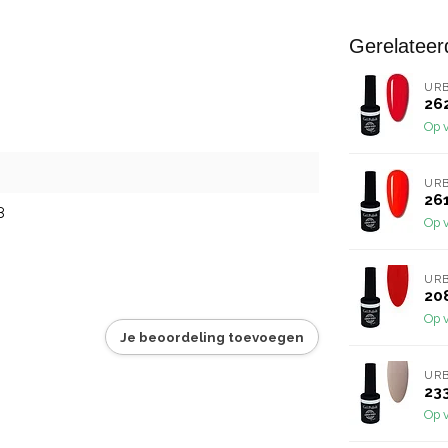
Gerelateer
URB
262
Op 
URB
261
8
Op 
URB
208
Op 
Je beoordeling toevoegen
URB
233
Op 