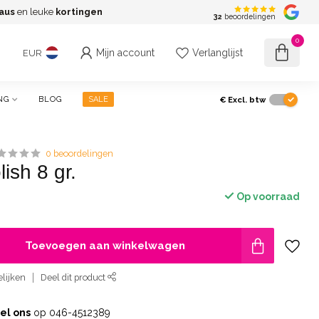
aus
en leuke
kortingen
G
32
beoordelingen
0
Mijn account
Verlanglijst
EUR
€
Excl. btw
NG
BLOG
SALE
0 beoordelingen
ish 8 gr.
Op voorraad
Toevoegen aan winkelwagen
lijken
Deel dit product
el ons
op 046-4512389