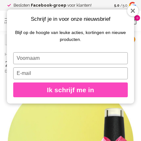
Spaar voor
gr
Besloten
Facebook-groep
voor klanten!
5.0
/5.0
kortingen
Schrijf je in voor onze nieuwsbrief
0
MENU
Blijf op de hoogte van leuke acties, kortingen en nieuwe
producten.
€
Excl. btw
Home
/
214 Gellak French Pastel Citron 10 ml.
Typ
214 Gellak French Pastel Citron 10 ml.
je
naam
Typ
DIVA
(0)
in
je
e-
Ik schrijf me in
mailadres
in