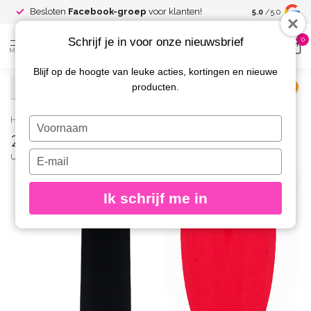
Spaar voor
gr
Besloten
Facebook-groep
voor klanten!
5.0
/5.0
kortingen
Schrijf je in voor onze nieuwsbrief
0
MENU
Blijf op de hoogte van leuke acties, kortingen en nieuwe
producten.
€
Excl. btw
Home
/
207 Gelpolish 8 gr.
Typ
207 Gelpolish 8 gr.
je
naam
Typ
URBAN NAILS
(0)
in
je
e-
Ik schrijf me in
mailadres
in