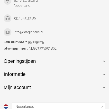
6136 EC Sittard
Nederland
+31464512389
info@magicnails.nl
KVK nummer:
95889825
btw-nummer:
NL867373659B01
Openingstijden
Informatie
Mijn account