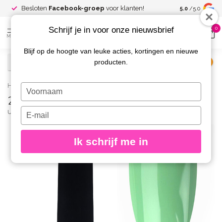
Spaar voor
gr
Besloten
Facebook-groep
voor klanten!
5.0
/5.0
kortingen
Schrijf je in voor onze nieuwsbrief
0
MENU
Blijf op de hoogte van leuke acties, kortingen en nieuwe
producten.
€
Excl. btw
Home
/
203 Gelpolish 8 gr.
Typ
203 Gelpolish 8 gr.
je
naam
Typ
URBAN NAILS
(0)
in
je
e-
Ik schrijf me in
mailadres
in