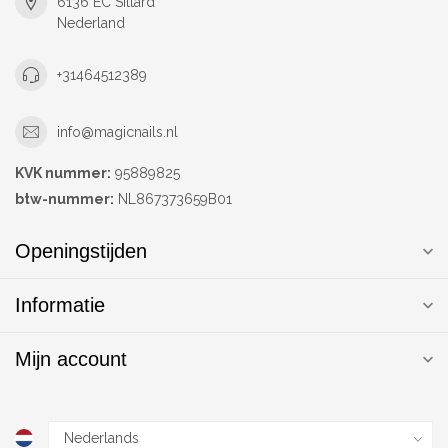
6136 EC Sittard
Nederland
+31464512389
info@magicnails.nl
KVK nummer:
95889825
btw-nummer:
NL867373659B01
Openingstijden
Informatie
Mijn account