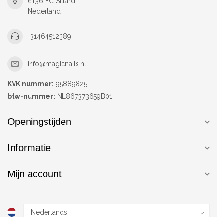
6136 EC Sittard
Nederland
+31464512389
info@magicnails.nl
KVK nummer:
95889825
btw-nummer:
NL867373659B01
Openingstijden
Informatie
Mijn account