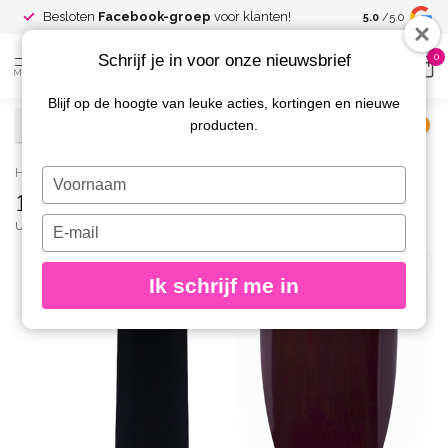
Spaar voor
gr
Besloten
Facebook-groep
voor klanten!
5.0
/5.0
kortingen
Schrijf je in voor onze nieuwsbrief
0
MENU
Blijf op de hoogte van leuke acties, kortingen en nieuwe
producten.
€
Excl. btw
Home
/
191 Gelpolish 8 gr.
Typ
191 Gelpolish 8 gr.
je
naam
Typ
URBAN NAILS
(0)
in
je
e-
Ik schrijf me in
mailadres
in