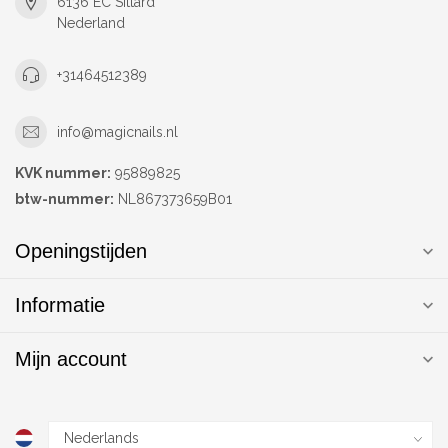
6136 EC Sittard
Nederland
+31464512389
info@magicnails.nl
KVK nummer:
95889825
btw-nummer:
NL867373659B01
Openingstijden
Informatie
Mijn account