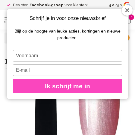
Spaar voor
gr
Besloten
Facebook-groep
voor klanten!
5.0
/5.0
kortingen
Schrijf je in voor onze nieuwsbrief
0
MENU
Blijf op de hoogte van leuke acties, kortingen en nieuwe
producten.
€
Excl. btw
Home
/
185-A Gelpolish 8 gr.
Typ
185-A Gelpolish 8 gr.
je
naam
Typ
URBAN NAILS
(0)
in
je
e-
Ik schrijf me in
mailadres
in