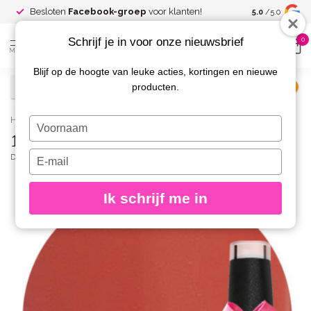
Spaar voor
gr
Besloten
Facebook-groep
voor klanten!
5.0
/5.0
kortingen
Schrijf je in voor onze nieuwsbrief
0
MENU
Blijf op de hoogte van leuke acties, kortingen en nieuwe
producten.
€
Excl. btw
Home
/
184 Gellak Sunny Peach 10 ml.
Typ
184 Gellak Sunny Peach 10 ml.
je
naam
Typ
DIVA
(0)
in
je
e-
Ik schrijf me in
mailadres
in