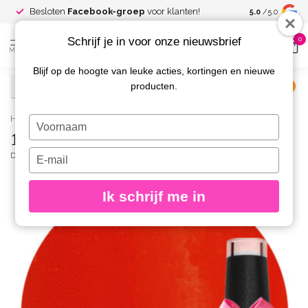
Spaar voor
gr
Besloten
Facebook-groep
voor klanten!
5.0
/5.0
kortingen
Schrijf je in voor onze nieuwsbrief
0
MENU
Blijf op de hoogte van leuke acties, kortingen en nieuwe
producten.
€
Excl. btw
Home
/
183 Gellak Trap Chili 10 ml.
Typ
183 Gellak Trap Chili 10 ml.
je
naam
Typ
DIVA
(0)
in
je
e-
Ik schrijf me in
mailadres
in