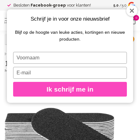
Spaar voor
gr
Besloten
Facebook-groep
voor klanten!
5.0
/5.0
kortingen
Schrijf je in voor onze nieuwsbrief
0
MENU
Blijf op de hoogte van leuke acties, kortingen en nieuwe
producten.
€
Excl. btw
Home
/
180 grit Strips voor Voetvijl 50 st.
Typ
180 grit Strips voor Voetvijl 50 st.
je
naam
Typ
MAGNETIC
(0)
in
je
e-
Ik schrijf me in
mailadres
in