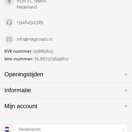
6136 EC Sittard
Nederland
+31464512389
info@magicnails.nl
KVK nummer:
95889825
btw-nummer:
NL867373659B01
Openingstijden
Informatie
Mijn account