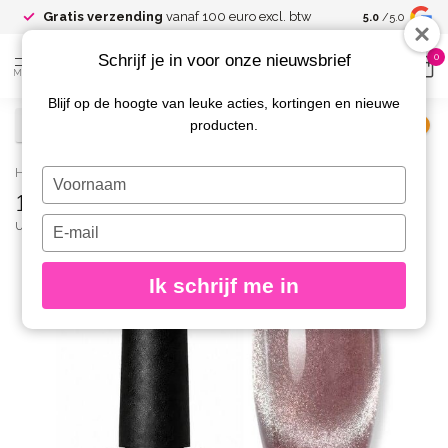
Gratis verzending
vanaf 100 euro excl. btw
5.0
/5.0
Schrijf je in voor onze nieuwsbrief
0
MENU
Blijf op de hoogte van leuke acties, kortingen en nieuwe
producten.
€
Excl. btw
Home
/
18 Opal Cat Eye Gelpolish
Typ
18 Opal Cat Eye Gelpolish
je
naam
Typ
URBAN NAILS
(0)
in
je
e-
Ik schrijf me in
mailadres
in