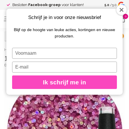
Spaar voor
gr
Besloten
Facebook-groep
voor klanten!
5.0
/5.0
kortingen
Schrijf je in voor onze nieuwsbrief
0
MENU
Blijf op de hoogte van leuke acties, kortingen en nieuwe
producten.
€
Excl. btw
Home
/
177 Gellak Dazzle Berry 6 ml.
Typ
177 Gellak Dazzle Berry 6 ml.
je
naam
Typ
DIVA
(0)
in
je
e-
Ik schrijf me in
mailadres
in