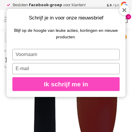
Spaar voor
gr
Besloten
Facebook-groep
voor klanten!
5.0
/5.0
kortingen
Schrijf je in voor onze nieuwsbrief
0
MENU
Blijf op de hoogte van leuke acties, kortingen en nieuwe
producten.
€
Excl. btw
Home
/
168-A Gelpolish 8 gr.
Typ
168-A Gelpolish 8 gr.
je
naam
Typ
URBAN NAILS
(0)
in
je
e-
Ik schrijf me in
mailadres
in