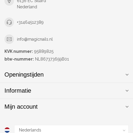
6136 EC Sittard
Nederland
+31464512389
info@magicnails.nl
KVK nummer:
95889825
btw-nummer:
NL867373659B01
Openingstijden
Informatie
Mijn account