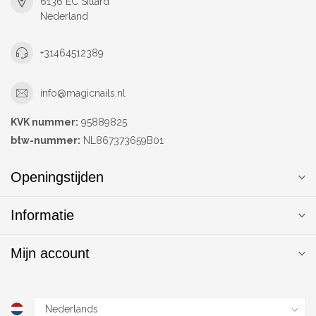
6136 EC Sittard
Nederland
+31464512389
info@magicnails.nl
KVK nummer:
95889825
btw-nummer:
NL867373659B01
Openingstijden
Informatie
Mijn account