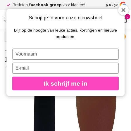
Spaar voor
gr
Besloten
Facebook-groep
voor klanten!
5.0
/5.0
kortingen
Schrijf je in voor onze nieuwsbrief
0
MENU
Blijf op de hoogte van leuke acties, kortingen en nieuwe
producten.
€
Excl. btw
Home
/
165-A Gelpolish 8 gr.
Typ
165-A Gelpolish 8 gr.
je
naam
Typ
URBAN NAILS
(0)
in
je
e-
Ik schrijf me in
mailadres
in