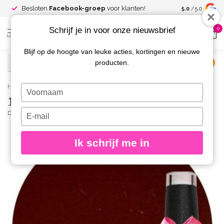
Spaar voor
gr
Besloten
Facebook-groep
voor klanten!
5.0
/5.0
kortingen
Schrijf je in voor onze nieuwsbrief
0
MENU
Blijf op de hoogte van leuke acties, kortingen en nieuwe
producten.
€
Excl. btw
Home
/
160 Gellak Raspberry Velvet 10 ml.
Typ
160 Gellak Raspberry Velvet 10 ml.
je
naam
Typ
DIVA
(0)
in
je
e-
Ik schrijf me in
mailadres
in