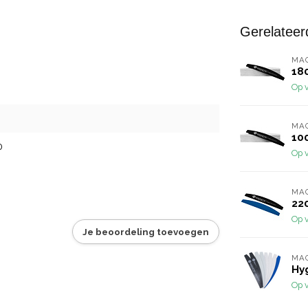
Gerelateer
MA
18
Op 
MA
10
0
Op 
MA
220
Op 
Je beoordeling toevoegen
MA
Hy
Op 