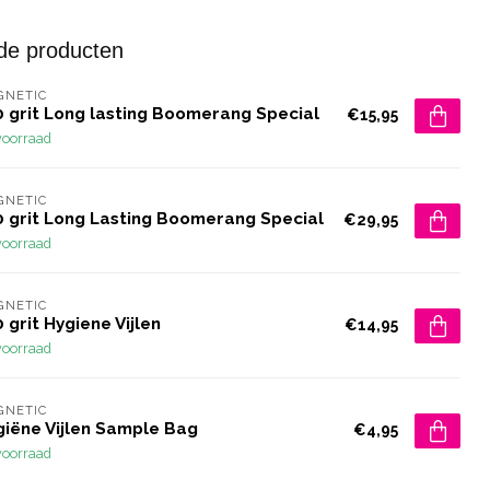
de producten
GNETIC
0 grit Long lasting Boomerang Special
€15,95
voorraad
GNETIC
0 grit Long Lasting Boomerang Special
€29,95
voorraad
GNETIC
 grit Hygiene Vijlen
€14,95
voorraad
GNETIC
giëne Vijlen Sample Bag
€4,95
voorraad