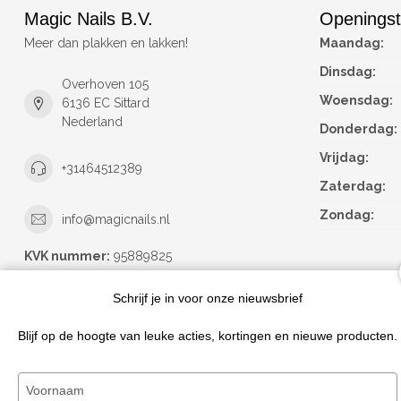
Magic Nails B.V.
Openingst
Meer dan plakken en lakken!
Maandag:
Dinsdag:
Overhoven 105
Woensdag:
6136 EC Sittard
Nederland
Donderdag:
Vrijdag:
+31464512389
Zaterdag:
Zondag:
info@magicnails.nl
KVK nummer:
95889825
btw-nummer:
NL867373659B01
Schrijf je in voor onze nieuwsbrief
Blijf op de hoogte van leuke acties, kortingen en nieuwe producten.
Typ