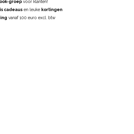
ook-groep
voor klanten!
is cadeaus
en leuke
kortingen
ding
vanaf 100 euro excl. btw