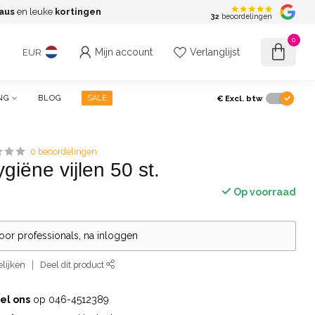
aus
en leuke
kortingen
G
32
beoordelingen
0
Mijn account
Verlanglijst
EUR
€
Excl. btw
NG
BLOG
SALE
0 beoordelingen
ygiëne vijlen 50 st.
Op voorraad
voor professionals, na inloggen
lijken
Deel dit product
el ons
op 046-4512389