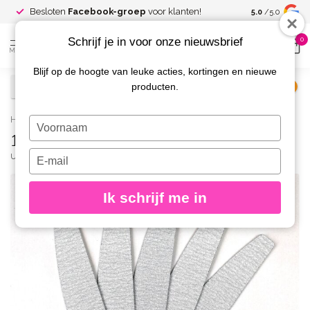
Spaar voor
gr
Besloten
Facebook-groep
voor klanten!
5.0
/5.0
kortingen
Schrijf je in voor onze nieuwsbrief
0
MENU
Blijf op de hoogte van leuke acties, kortingen en nieuwe
producten.
€
Excl. btw
Home
/
150 grit Hygiene Vijlen Half Moon 25 st.
Typ
150 grit Hygiene Vijlen Half Moon 25 st.
je
naam
Typ
URBAN NAILS
(0)
in
je
e-
Ik schrijf me in
mailadres
in