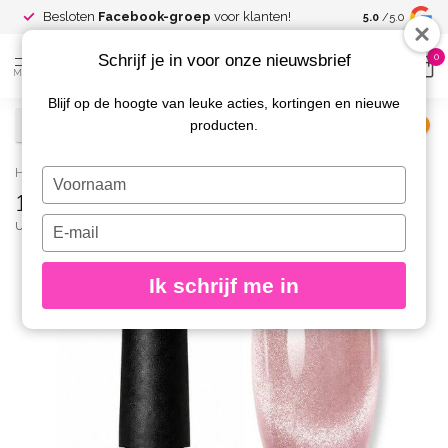
Spaar voor
gr
Besloten
Facebook-groep
voor klanten!
5.0
/5.0
kortingen
Schrijf je in voor onze nieuwsbrief
0
MENU
Blijf op de hoogte van leuke acties, kortingen en nieuwe
producten.
€
Excl. btw
Home
/
15 Opal Cat Eye Gelpolish
Typ
15 Opal Cat Eye Gelpolish
je
naam
Typ
URBAN NAILS
(0)
in
je
e-
Ik schrijf me in
mailadres
in