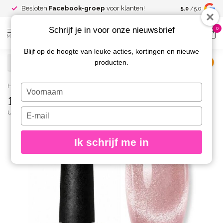
Spaar voor
gr
Besloten
Facebook-groep
voor klanten!
5.0
/5.0
kortingen
Schrijf je in voor onze nieuwsbrief
0
MENU
Blijf op de hoogte van leuke acties, kortingen en nieuwe
producten.
€
Excl. btw
Home
/
15 Opal Cat Eye Gelpolish
Typ
15 Opal Cat Eye Gelpolish
je
naam
Typ
URBAN NAILS
(0)
in
je
e-
Ik schrijf me in
mailadres
in